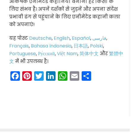
आकर्षक एनीमेटेड कहानियां बनाना हर किसी के
लिए संभव है। अपने दर्शकों से जुड़ने और अपना संदेश
प्रभावी ढंग से पहुंचाने के लिए एनीमेटेड कहानी कला
को अपनाएं!
यह पोस्ट
Deutsche
,
English
,
Español
,
فارسی
,
Français
,
Bahasa Indonesia
,
日本語
,
Polski
,
Portuguese
,
Ру́сский
,
Việt Nam
,
简体中文
और
繁體中
文
में भी उपलब्ध है।
Facebook
Pinterest
Twitter
LinkedIn
WhatsApp
Email
Share