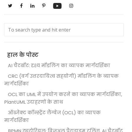
हाल के पोस्ट
AI चैटबॉट: दृश्य मॉडलिंग का व्यापक मार्गदर्शिका
CRC (वर्ग उत्तरदायित्व सहयोगी) मॉडलिंग के व्यापक
मार्गदर्शिका
OCL का UML में उपयोग करने का व्यापक मार्गदर्शिका,
PlantUML उदाहरणों के साथ
ऑब्जेक्ट कॉन्स्ट्रेंट लैंग्वेज (OCL) का व्यापक
मार्गदर्शिका
BPMN ट्यूटोरियल: विजुअल पैराडाइम टूलिंग, AI चैटबॉट