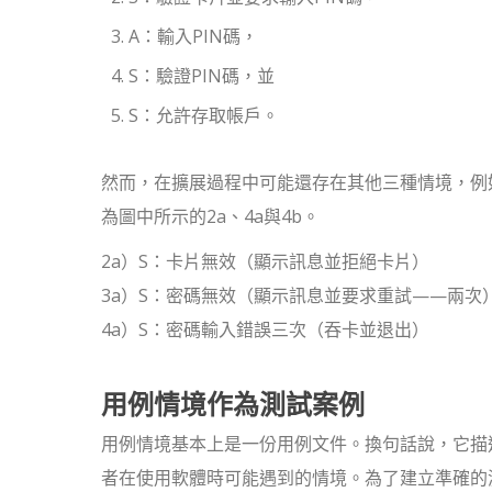
A：輸入PIN碼，
S：驗證PIN碼，並
S：允許存取帳戶。
然而，在擴展過程中可能還存在其他三種情境，例
為圖中所示的2a、4a與4b。
2a）S：卡片無效（顯示訊息並拒絕卡片）
3a）S：密碼無效（顯示訊息並要求重試——兩次
4a）S：密碼輸入錯誤三次（吞卡並退出）
用例情境作為測試案例
用例情境基本上是一份用例文件。換句話說，它描
者在使用軟體時可能遇到的情境。為了建立準確的