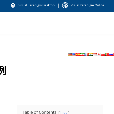
|
Visual Paradigm Desktop
Visual Paradigm Online
例
Table of Contents
hide