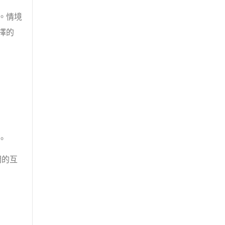
。情境
擇的
。
間的互