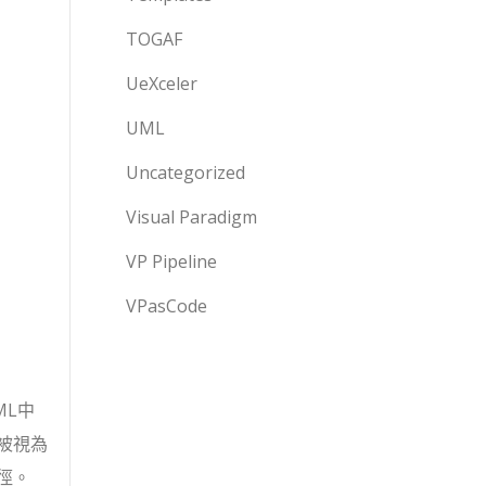
TOGAF
UeXceler
UML
Uncategorized
Visual Paradigm
VP Pipeline
VPasCode
ML中
被視為
徑。