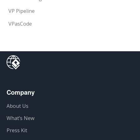
VP Pipeline
VPasCode
Company
About Us
What’s New
Press Kit