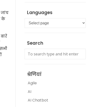
Languages
 जांच
र के
Languages
बारे
ै
Search
 सभी
ं
श्रेणियां
Agile
AI
AI Chatbot