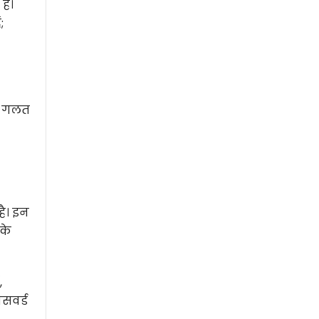
ैं।
;
ुछ गलत
है। इन
के
,
ासवर्ड