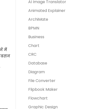
AI Image Translator
Animated Explainer
ArchiMate
BPMN
Business
Chart
 में
CRC
ैकोबसन
Database
ट
Diagram
File Converter
Flipbook Maker
Flowchart
Graphic Design