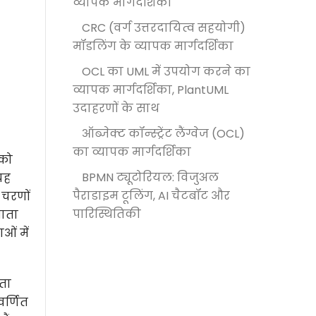
व्यापक मार्गदर्शिका
CRC (वर्ग उत्तरदायित्व सहयोगी)
मॉडलिंग के व्यापक मार्गदर्शिका
OCL का UML में उपयोग करने का
व्यापक मार्गदर्शिका, PlantUML
उदाहरणों के साथ
ऑब्जेक्ट कॉन्स्ट्रेंट लैंग्वेज (OCL)
का व्यापक मार्गदर्शिका
 को
BPMN ट्यूटोरियल: विजुअल
 यह
पैराडाइम टूलिंग, AI चैटबॉट और
 चरणों
पारिस्थितिकी
जाता
ओं में
कता
र्णित