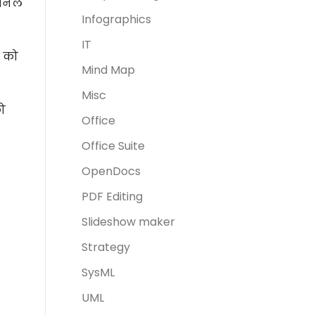
्शनल
Infographics
IT
ण को
Mind Map
Misc
को
Office
Office Suite
OpenDocs
PDF Editing
Slideshow maker
Strategy
SysML
UML