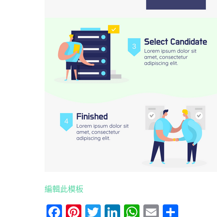
編輯此模板
Facebook
Pinterest
Twitter
LinkedIn
WhatsApp
Email
分