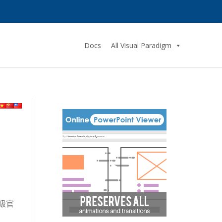
Docs
All Visual Paradigm
級官