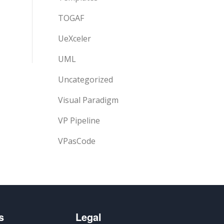
TOGAF
UeXceler
UML
Uncategorized
Visual Paradigm
VP Pipeline
VPasCode
s
Legal