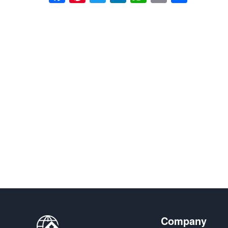
享
Company