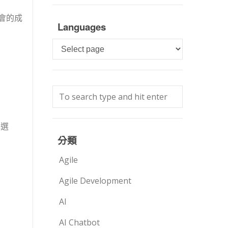
會的成
Languages
Languages
記選
分類
Agile
Agile Development
AI
AI Chatbot