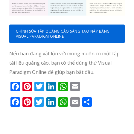
CHỈNH SỬA TẬP QUẢNG CÁO SÁNG TẠO NÀY BẰNG
VISUAL PARADIGM ONLINE
Nếu bạn đang vật lộn với mong muốn có một tập
tài liệu quảng cáo, bạn có thể dùng thử Visual
Paradigm Online để giúp bạn bắt đầu.
Facebook
Pinterest
Twitter
LinkedIn
WhatsApp
E-
mail
Facebook
Pinterest
Twitter
LinkedIn
WhatsApp
Email
Share