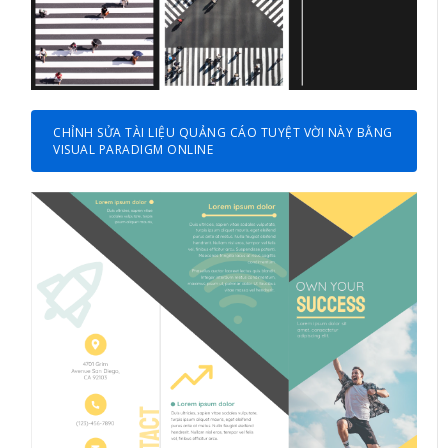
CHỈNH SỬA TÀI LIỆU QUẢNG CÁO TUYỆT VỜI NÀY BẰNG
VISUAL PARADIGM ONLINE