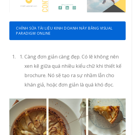
CHỈNH SỬA TÀI LIỆU KINH DOANH NÀY BẰNG VISUAL
PARADIGM ONLINE
Càng đơn giản càng đẹp. Có lẽ không nên
xen kẽ giữa quá nhiều kiểu chữ khi thiết kế
brochure. Nó sẽ tạo ra sự nhầm lẫn cho
khán giả, hoặc đơn giản là quá khó đọc.