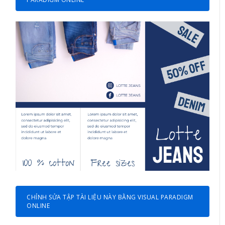
CHỈNH SỬA TẬP TÀI LIỆU NÀY BẰNG VISUAL PARADIGM
ONLINE