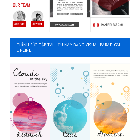
CHỈNH SỬA TẬP TÀI LIỆU NÀY BẰNG VISUAL PARADIGM
ONLINE