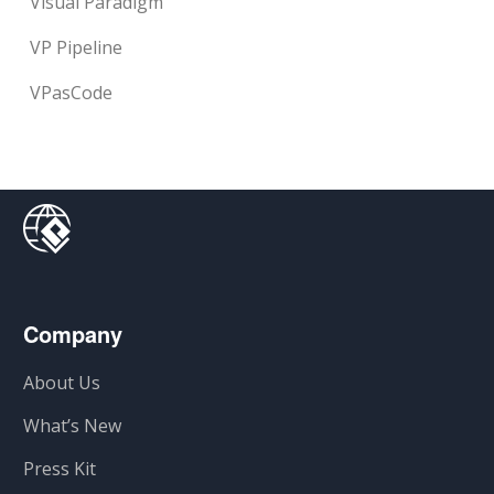
Visual Paradigm
VP Pipeline
VPasCode
Company
About Us
What’s New
Press Kit