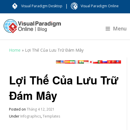
|
Visual Paradigm Desktop
Visual Paradigm Online
Menu
Home
»
Lợi Thế Của Lưu Trữ Đám Mây
Lợi Thế Của Lưu Trữ
Đám Mây
Posted on
Tháng 4 12, 2021
Under
Infographics
,
Templates