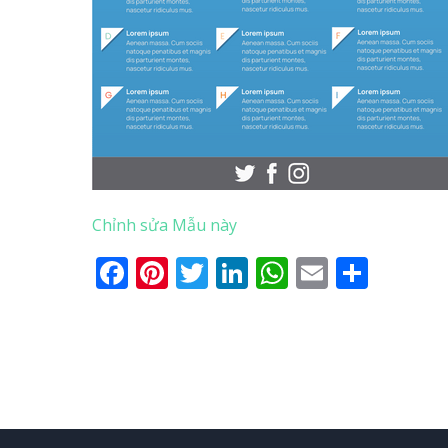
Chỉnh sửa Mẫu này
Facebook
Pinterest
Twitter
LinkedIn
WhatsApp
Email
Shar