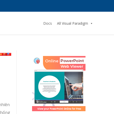
Docs
All Visual Paradigm
 nhiên
 thống