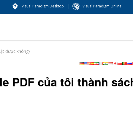
|
Visual Paradigm Desktop
Visual Paradigm Online
 lật được không?
ile PDF của tôi thành sác