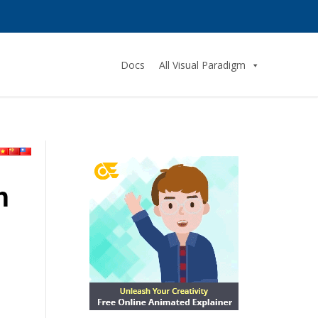
Docs
All Visual Paradigm
h