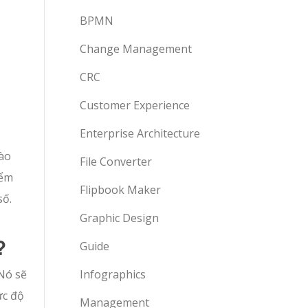
BPMN
Change Management
CRC
Customer Experience
Enterprise Architecture
vào
File Converter
iểm
Flipbook Maker
số.
Graphic Design
?
Guide
 Nó sẽ
Infographics
ức độ
Management