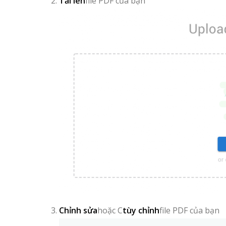
Tải lên
file PDF của bạn
Chỉnh sửa
hoặc C
tùy chỉnh
file PDF của bạn