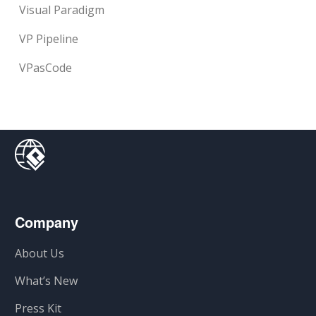
Visual Paradigm
VP Pipeline
VPasCode
Company
About Us
What’s New
Press Kit