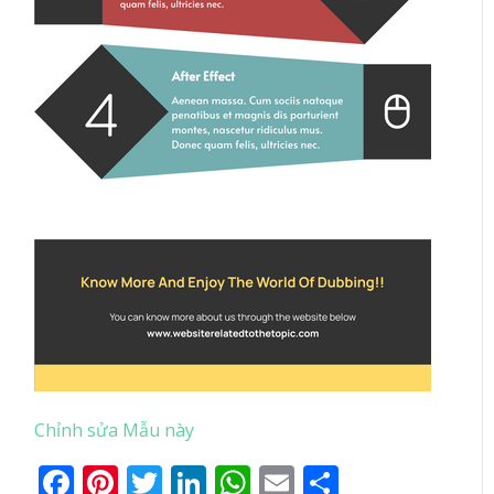
Chỉnh sửa Mẫu này
Facebook
Pinterest
Twitter
LinkedIn
WhatsApp
Email
Share