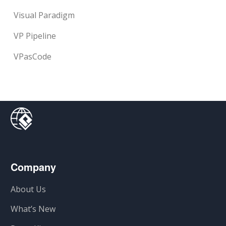
Visual Paradigm
VP Pipeline
VPasCode
Company
About Us
What’s New