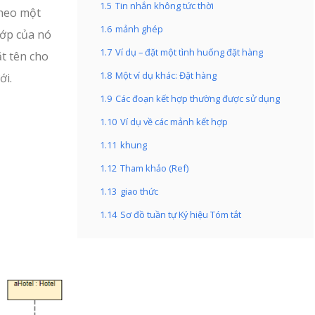
1.5
Tin nhắn không tức thời
theo một
1.6
mảnh ghép
lớp của nó
1.7
Ví dụ – đặt một tình huống đặt hàng
ặt tên cho
1.8
Một ví dụ khác: Đặt hàng
ới.
1.9
Các đoạn kết hợp thường được sử dụng
1.10
Ví dụ về các mảnh kết hợp
1.11
khung
1.12
Tham khảo (Ref)
1.13
giao thức
1.14
Sơ đồ tuần tự Ký hiệu Tóm tắt