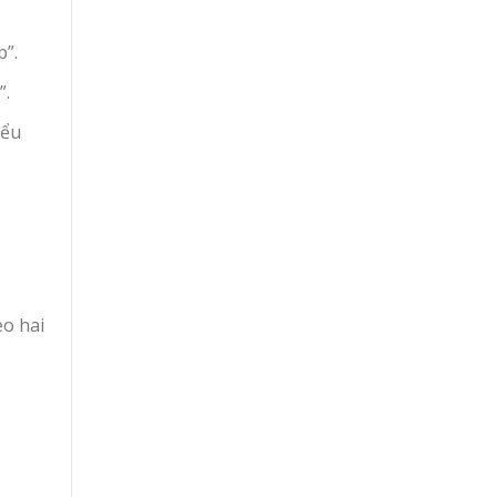
p”.
”.
iểu
eo hai