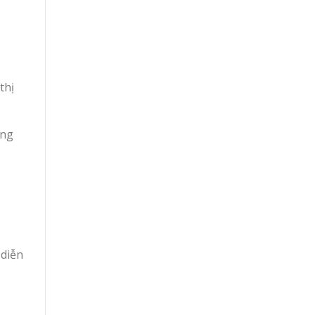
thị
ơng
 diễn