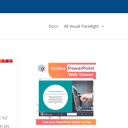
Docs
All Visual Paradigm
t sự
n thị