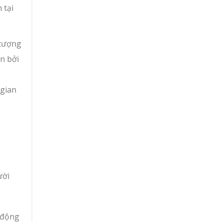
 tại
 tượng
ện bởi
 gian
ười
t động