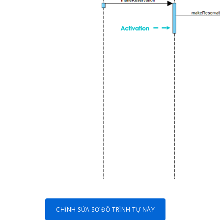
CHỈNH SỬA SƠ ĐỒ TRÌNH TỰ NÀY