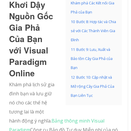
Khơi Dậy
Khám phá Các Kết nối Gia
Phả của Bạn
Nguồn Gốc
10
Bước 8: Hợp tác và Chia
Gia Phả
sẻ với Các Thành Viên Gia
Của Bạn
Đình
với Visual
11
Bước 9: Lưu, Xuất và
Paradigm
Bảo tồn Cây Gia Phả của
Bạn
Online
12
Bước 10: Cập nhật và
Khám phá lịch sử gia
Mở rộng Cây Gia Phả Của
đình bạn và lưu giữ
Bạn Liên Tục
nó cho các thế hệ
tương lai là một
hành động ý nghĩa.
Bảng thông minh Visual
Paradigm
Công cụ Bản đồ Tư duy Miễn phí của nó