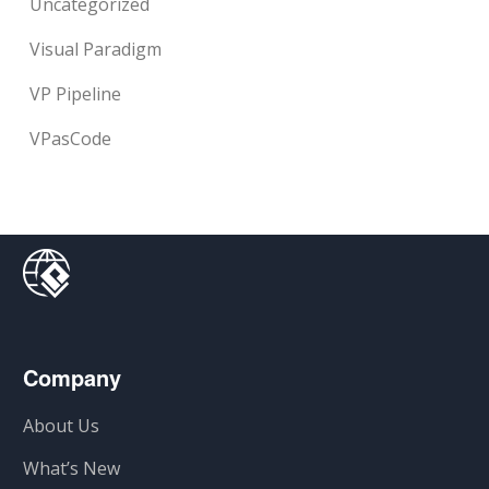
Uncategorized
Visual Paradigm
VP Pipeline
VPasCode
Company
About Us
What’s New