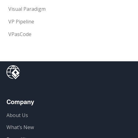
Visual Paradigm
VP Pipeline
VPasCode
Company
About Us
What’s New