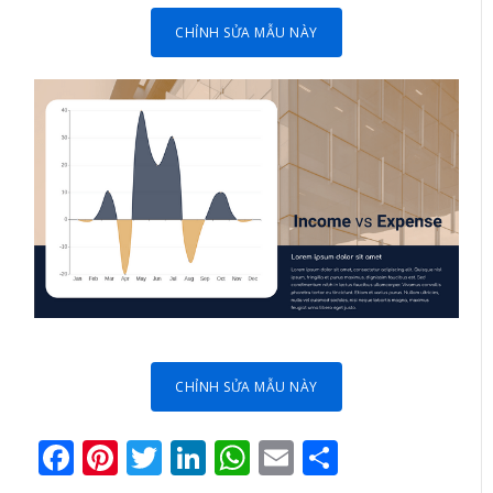
CHỈNH SỬA MẪU NÀY
CHỈNH SỬA MẪU NÀY
Facebook
Pinterest
Twitter
LinkedIn
WhatsApp
Email
Share