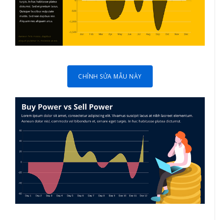
CHỈNH SỬA MẪU NÀY