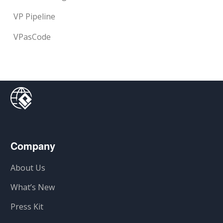
VP Pipeline
VPasCode
Company
About Us
What’s New
Press Kit