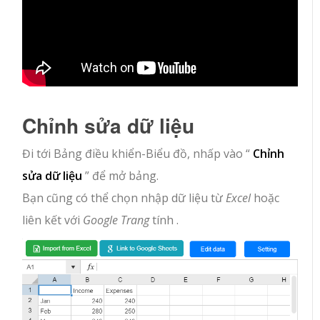
Chỉnh sửa dữ liệu
Đi tới Bảng điều khiển-Biểu đồ, nhấp vào “
Chỉnh
sửa dữ liệu
” để mở bảng.
Bạn cũng có thể chọn nhập dữ liệu từ
Excel
hoặc
liên kết với
Google Trang
tính .