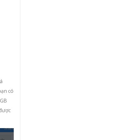
cá
bạn có
RGB
 được