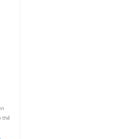
ên
ó thể