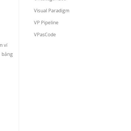
Visual Paradigm
VP Pipeline
VPasCode
m ví
o bảng