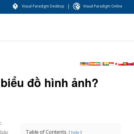
|
Visual Paradigm Desktop
Visual Paradigm Online
 biểu đồ hình ảnh?
c
Table of Contents
 bày
hide