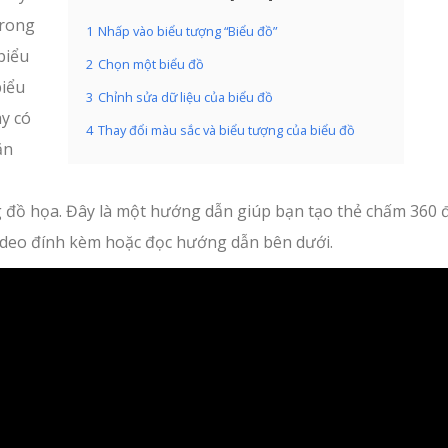
trong
1
Nhấp vào biểu tượng “Biểu đồ”
biểu
2
Chọn một biểu đồ
biểu
3
Chỉnh sửa dữ liệu của biểu đồ
ày có
4
Thay đổi màu sắc và biểu tượng của biểu đồ
ăn
g đồ họa. Đây là một hướng dẫn giúp bạn tạo thẻ chấm 360 
video đính kèm hoặc đọc hướng dẫn bên dưới.