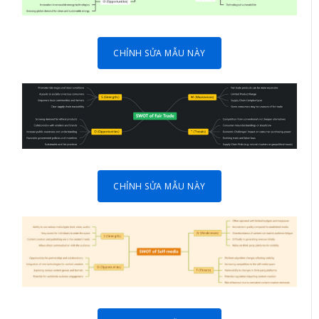
CHỈNH SỬA MẪU NÀY
CHỈNH SỬA MẪU NÀY