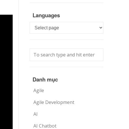
Languages
Languages
Danh mục
Agile
Agile Development
AI
AI Chatbot