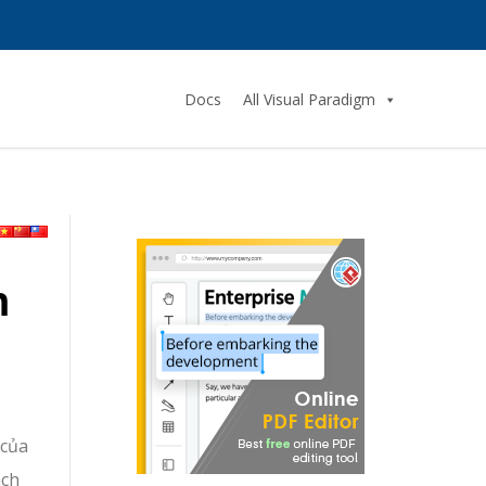
Docs
All Visual Paradigm
n
 của
ách