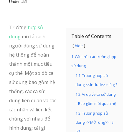
Under
UML
Trường
hợp sử
Table of Contents
dụng
mô tả cách
người dùng sử dụng
hide
hệ thống để hoàn
1
Cấu trúc các trường hợp
thành một mục tiêu
sử dụng
cụ thể. Một sơ đồ ca
1.1
Trường hợp sử
sử dụng bao gồm hệ
dụng <<Include>> là gì?
thống, các ca sử
1.2
Ví dụ về ca sử dụng
dụng liên quan và các
– Bao gồm mối quan hệ
tác nhân và liên kết
1.3
Trường hợp sử
chúng với nhau để
dụng <<Mở rộng>> là
hình dung: cái gì
gì?