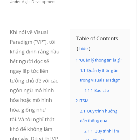
Under
Agile Development
Khi nói về Visual
Table of Contents
Paradigm (“VP”), tôi
hide
khẳng định rằng hầu
1
‘Quản lý thông tin’ là gì?
hết người đọc sẽ
ngay lập tức liên
1.1
Quản lý thông tin
tưởng chủ đề với các
trong Visual Paradigm
ngôn ngữ mô hình
1.1.1
Báo cáo
hóa hoặc mô hình
2
ITSM
hóa, giống như
2.1
Quy trình hướng
tôi. Và tôi nghĩ thật
dẫn thông qua
khó để không làm
2.1.1
Quy trình làm
như vậy. Dù gì thì VP