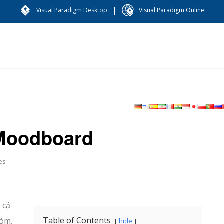
|
Visual Paradigm Desktop
Visual Paradigm Online
Moodboard
es
 cả
Table of Contents
hóm,
hide