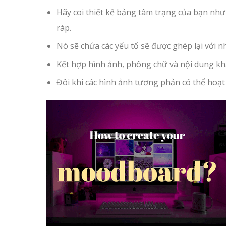
Hãy coi thiết kế bảng tâm trạng của bạn nh
ráp.
Nó sẽ chứa các yếu tố sẽ được ghép lại với 
Kết hợp hình ảnh, phông chữ và nội dung kh
Đôi khi các hình ảnh tương phản có thể hoạt