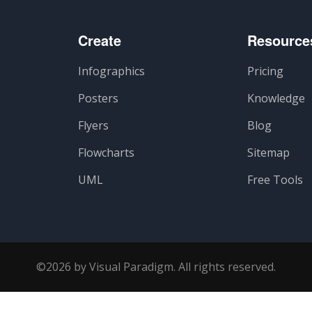
Create
Resource
Infographics
Pricing
Posters
Knowledge
Flyers
Blog
Flowcharts
Sitemap
UML
Free Tools
©2026 by Visual Paradigm. All rights reserved.