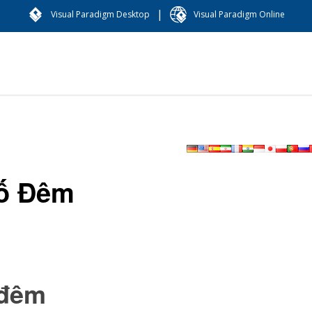
|
Visual Paradigm Desktop
Visual Paradigm Online
hố Đêm
 đêm