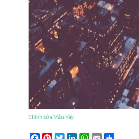
Chỉnh sửa Mẫu này
Facebook
Pinterest
Twitter
LinkedIn
WhatsApp
Email
Shar