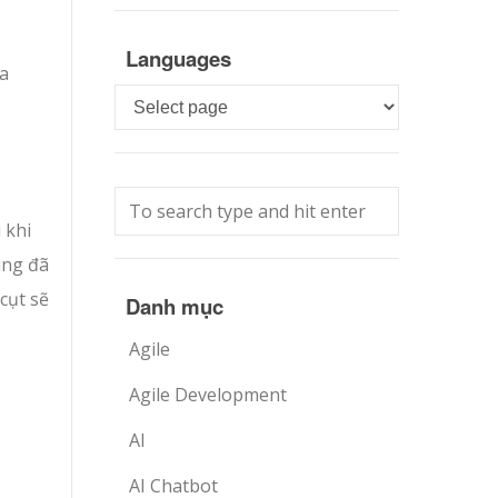
Languages
ủa
Languages
 khi
úng đã
cụt sẽ
Danh mục
Agile
Agile Development
AI
AI Chatbot