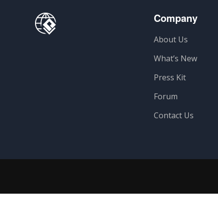
Company
About Us
What’s New
Press Kit
Forum
Contact Us