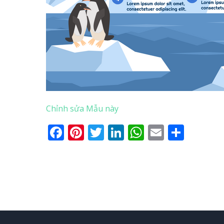
Chỉnh sửa Mẫu này
Facebook
Pinterest
Twitter
LinkedIn
WhatsApp
Email
Shar