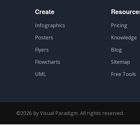
Create
Resource
Infographics
Pricing
Posters
Knowledge
Flyers
Blog
Flowcharts
Sitemap
UML
Free Tools
©2026 by Visual Paradigm. All rights reserved.