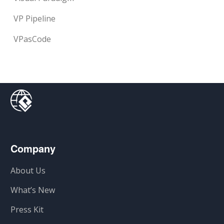
VP Pipeline
VPasCode
Company
About Us
What’s New
Press Kit