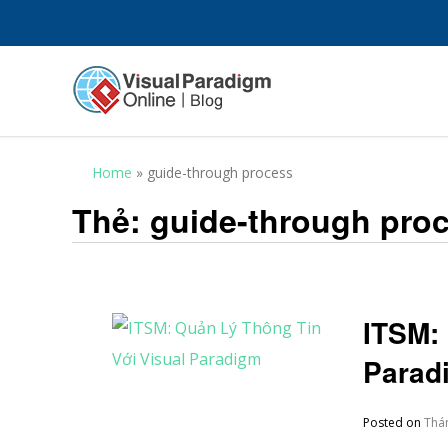
Home
»
guide-through process
Thẻ:
guide-through pro
ITSM:
Parad
Posted on
Thá