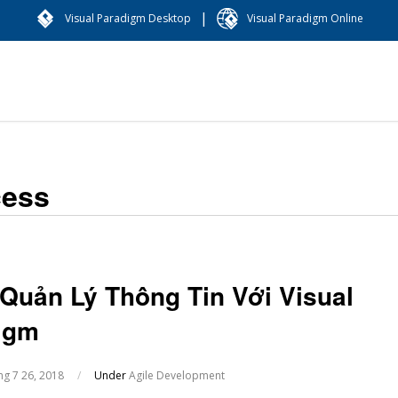
|
Visual Paradigm Desktop
Visual Paradigm Online
cess
 Quản Lý Thông Tin Với Visual
igm
ng 7 26, 2018
/
Under
Agile Development