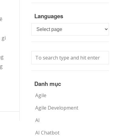
Languages
sẽ
Languages
 gì
ng
ng
Danh mục
Agile
Agile Development
AI
AI Chatbot