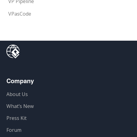
VP Pipeline
VPasCode
Company
About Us
What’s New
Press Kit
Forum