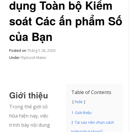
dụng Toàn bộ Kiểm
soát Các ấn phẩm Số
của Bạn
Posted on
Tháng 5 28, 2026
Under
Flipbook Maker
Giới thiệu
Table of Contents
hide
Trong thế giới số
1
Giới thiệu
hóa hiện nay, việc
2
Tại sao nên chọn sách
trình bày nội dung
tương tác tự host?