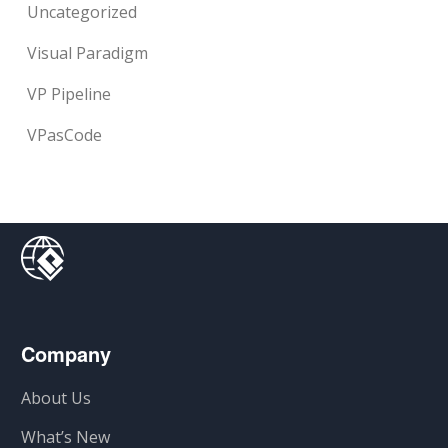
Uncategorized
Visual Paradigm
VP Pipeline
VPasCode
Company
About Us
What’s New