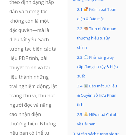
theo định dạng hấp
2.1
Kiểm soát Toàn
dẫn và tương tác
diện & Bảo mật
không còn là một
2.2
Tính nhất quán
đặc quyền—mà là
thương hiệu & Tùy
điều tất yếu. Sách
chỉnh
tương tác biến các tài
2.3
Khả năng truy
liệu PDF tĩnh, bài
cập đáng tin cậy & Hiệu
thuyết trình và tài
suất
liệu thành những
trải nghiệm động, lật
2.4
Bảo mật Dữ liệu
trang thú vị, thu hút
& Quyền sở hữu Phân
người đọc và nâng
tích
cao nhận diện
2.5
Hiệu quả Chi phí
thương hiệu. Nhưng
về Dài hạn
nếu bạn có thể tự
3
Ai cần sách tương tác tự