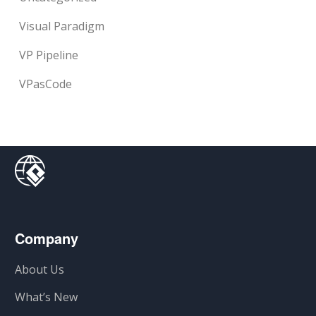
Visual Paradigm
VP Pipeline
VPasCode
Company
About Us
What’s New