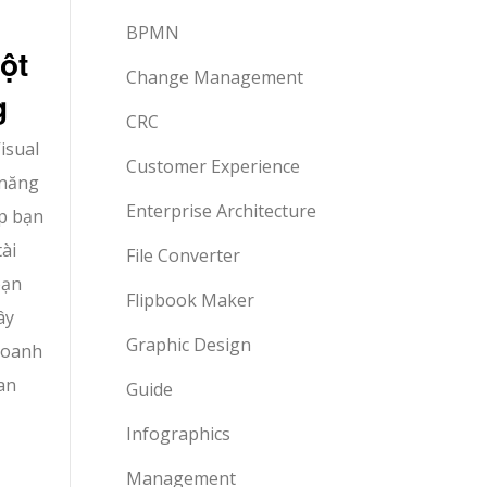
BPMN
ột
Change Management
g
CRC
isual
Customer Experience
 năng
Enterprise Architecture
úp bạn
ài
File Converter
bạn
Flipbook Maker
ây
Graphic Design
doanh
an
Guide
Infographics
Management