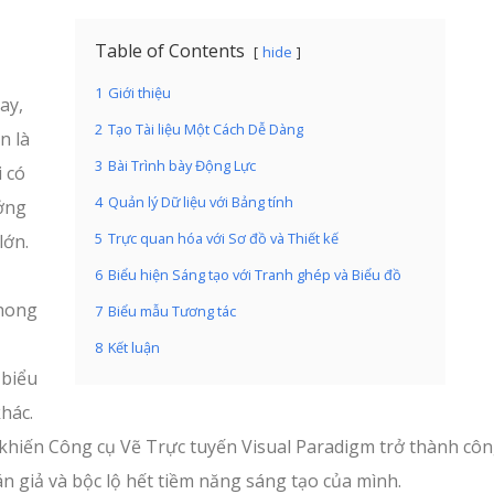
Table of Contents
hide
1
Giới thiệu
ay,
2
Tạo Tài liệu Một Cách Dễ Dàng
n là
3
Bài Trình bày Động Lực
i có
4
Quản lý Dữ liệu với Bảng tính
ưởng
5
Trực quan hóa với Sơ đồ và Thiết kế
lớn.
6
Biểu hiện Sáng tạo với Tranh ghép và Biểu đồ
phong
7
Biểu mẫu Tương tác
8
Kết luận
 biểu
khác.
khiến Công cụ Vẽ Trực tuyến Visual Paradigm trở thành côn
n giả và bộc lộ hết tiềm năng sáng tạo của mình.