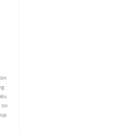
còn
ng
iệu
 tin
iúp