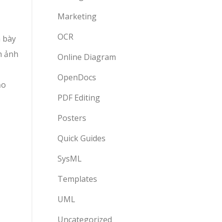
Marketing
OCR
h bày
h ảnh
Online Diagram
OpenDocs
ảo
PDF Editing
Posters
Quick Guides
SysML
Templates
UML
Uncategorized