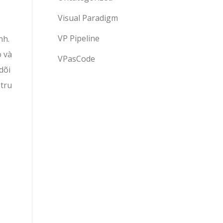
Visual Paradigm
VP Pipeline
nh.
o và
VPasCode
dõi
 tru