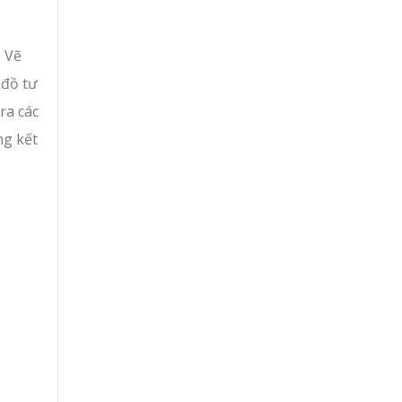
ụ Vẽ
 đồ tư
ra các
ng kết