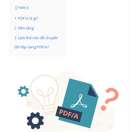
hide
1
PDF/A là gì?
2
Nền tảng
3
Làm thế nào để chuyển
đổi tệp sang PDF/A?