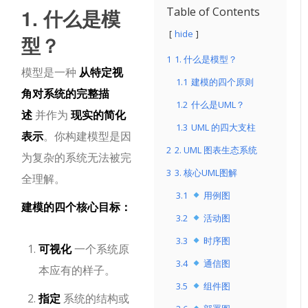
1. 什么是模
Table of Contents
hide
型？
1
1. 什么是模型？
模型是一种
从特定视
1.1
建模的四个原则
角对系统的完整描
1.2
什么是UML？
述
并作为
现实的简化
1.3
UML 的四大支柱
表示
。你构建模型是因
2
2. UML 图表生态系统
为复杂的系统无法被完
3
3. 核心UML图解
全理解。
3.1
用例图
建模的四个核心目标：
3.2
活动图
3.3
时序图
可视化
一个系统原
3.4
通信图
本应有的样子。
3.5
组件图
指定
系统的结构或