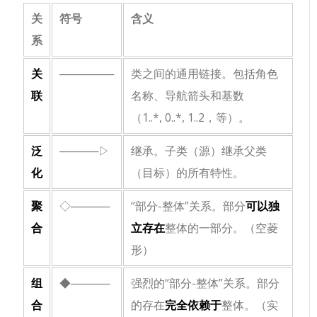
关
符号
含义
系
关
───────
类之间的通用链接。包括角色
联
名称、导航箭头和基数
（
1..*
,
0..*
,
1..2
，等）。
泛
─────▷
继承。子类（源）继承父类
化
（目标）的所有特性。
聚
◇─────
“部分-整体”关系。部分
可以独
合
立存在
整体的一部分。（空菱
形）
组
◆─────
强烈的“部分-整体”关系。部分
合
的存在
完全依赖于
整体。（实