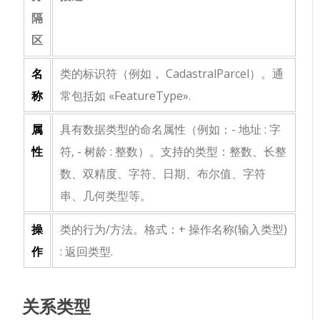
隔
区
名
类的标识符（例如，
CadastralParcel
）。通
称
常包括如
«FeatureType»
.
属
具有数据类型的命名属性（例如：
- 地址 : 字
性
符
,
- 树龄 : 整数
）。支持的类型：整数、长整
数、双精度、字符、日期、布尔值、字符
串、几何类型等。
操
类的行为/方法。格式：
+ 操作名称(输入类型)
作
: 返回类型
.
关系类型