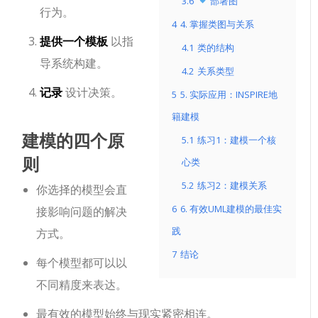
3.6
部署图
行为。
4
4. 掌握类图与关系
提供一个模板
以指
4.1
类的结构
导系统构建。
4.2
关系类型
记录
设计决策。
5
5. 实际应用：INSPIRE地
籍建模
建模的四个原
5.1
练习1：建模一个核
则
心类
5.2
练习2：建模关系
你选择的模型会直
6
6. 有效UML建模的最佳实
接影响问题的解决
践
方式。
7
结论
每个模型都可以以
不同精度来表达。
最有效的模型始终与现实紧密相连。