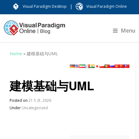
|
Visual Paradigm Desktop
Visual Paradigm Online
Menu
Home
»
建模基础与UML
建模基础与UML
Posted on
21 5 月, 2026
Under
Uncategorized