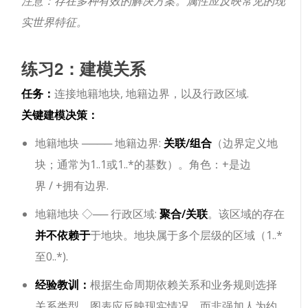
注意：存在多种有效的解决方案。属性应反映常见的现
实世界特征。
练习2：建模关系
任务：
连接
地籍地块
,
地籍边界
，以及
行政区域
.
关键建模决策：
地籍地块
────
地籍边界
:
关联/组合
（边界定义地
块；通常为
1..1
或
1..*
的基数）。角色：
+是边
界
/
+拥有边界
.
地籍地块
◇──
行政区域
:
聚合/关联
。该区域的存在
并不依赖于
于地块。地块属于多个层级的区域（
1..*
至
0..*
).
经验教训：
根据生命周期依赖关系和业务规则选择
关系类型。图表应反映现实情况，而非强加人为约