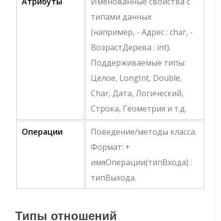
Атрибуты
Именованные свойства с
типами данных
(например,
- Адрес : char
,
-
ВозрастДерева : int
).
Поддерживаемые типы:
Целое, LongInt, Double,
Char, Дата, Логический,
Строка, Геометрия и т.д.
Операции
Поведение/методы класса.
Формат:
+
имяОперации(типВхода) :
типВыхода
.
Типы отношений