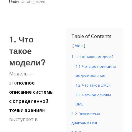
Under
Uncategorized
1. Что
Table of Contents
hide
такое
1
1. Что такое модели?
модели?
1.1
Четыре принципа
Модель —
моделирования
это
полное
1.2
Что такое UML?
описание системы
1.3
Четыре основы
с определенной
UML
точки зрения
и
2
2. Экосистема
выступает в
диаграмм UML