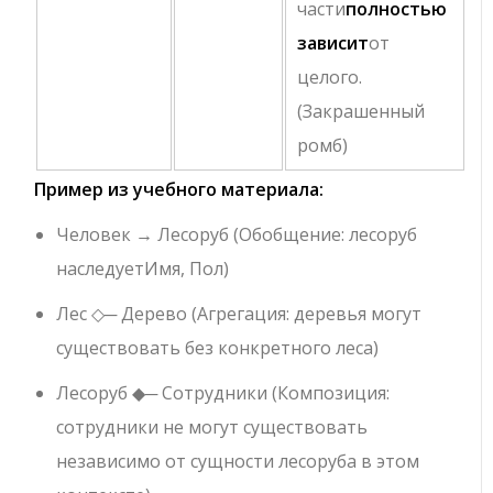
части
полностью
зависит
от
целого.
(Закрашенный
ромб)
Пример из учебного материала:
Человек
→
Лесоруб
(Обобщение: лесоруб
наследует
Имя
,
Пол
)
Лес
◇─
Дерево
(Агрегация: деревья могут
существовать без конкретного леса)
Лесоруб
◆─
Сотрудники
(Композиция:
сотрудники не могут существовать
независимо от сущности лесоруба в этом