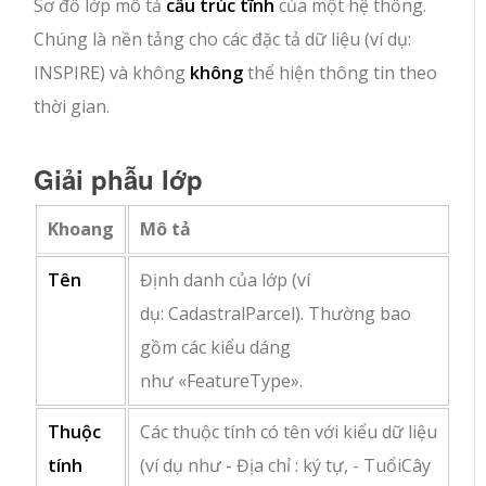
Sơ đồ lớp mô tả
cấu trúc tĩnh
của một hệ thống.
Chúng là nền tảng cho các đặc tả dữ liệu (ví dụ:
INSPIRE) và không
không
thể hiện thông tin theo
thời gian.
Giải phẫu lớp
Khoang
Mô tả
Tên
Định danh của lớp (ví
dụ:
CadastralParcel
). Thường bao
gồm các kiểu dáng
như
«FeatureType»
.
Thuộc
Các thuộc tính có tên với kiểu dữ liệu
tính
(ví dụ như
- Địa chỉ : ký tự
,
- TuổiCây