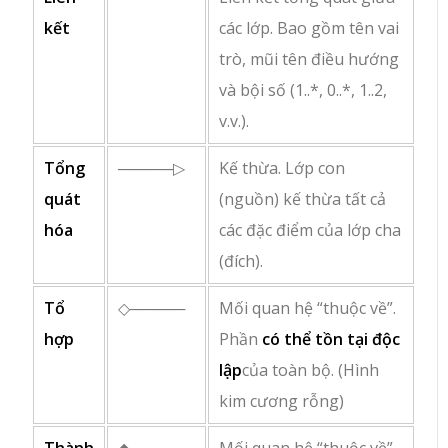
kết
các lớp. Bao gồm tên vai
trò, mũi tên điều hướng
và bội số (
1..*
,
0..*
,
1..2
,
v.v.).
Tổng
─────▷
Kế thừa. Lớp con
quát
(nguồn) kế thừa tất cả
hóa
các đặc điểm của lớp cha
(đích).
Tổ
◇─────
Mối quan hệ “thuộc về”.
hợp
Phần
có thể tồn tại độc
lập
của toàn bộ. (Hình
kim cương rỗng)
Thành
◆─────
Mối quan hệ “thuộc về”