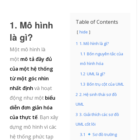
1. Mô hình
Table of Contents
hide
là gì?
1
1. Mô hình là gì?
Một mô hình là
1.1
Bốn nguyên tắc của
một
mô tả đầy đủ
mô hình hóa
của một hệ thống
1.2
UML là gì?
từ một góc nhìn
1.3
Bốn trụ cột của UML
nhất định
và hoạt
2
2. Hệ sinh thái sơ đồ
động như một
biểu
UML
diễn đơn giản hóa
3
3. Giải thích các sơ đồ
của thực tế
. Bạn xây
UML cốt lõi
dựng mô hình vì các
3.1
Sơ đồ trường
hệ thống phức tạp