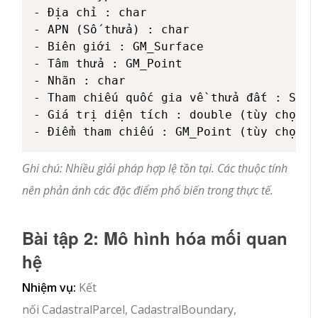
- Địa chỉ : char

- APN (Số thửa) : char

- Biên giới : GM_Surface

- Tâm thửa : GM_Point

- Nhãn : char

- Tham chiếu quốc gia về thửa đất : Strin
- Giá trị diện tích : double (tùy chọn)

Ghi chú: Nhiều giải pháp hợp lệ tồn tại. Các thuộc tính
nên phản ánh các đặc điểm phổ biến trong thực tế.
Bài tập 2: Mô hình hóa mối quan
hệ
Nhiệm vụ:
Kết
nối
CadastralParcel
,
CadastralBoundary
,