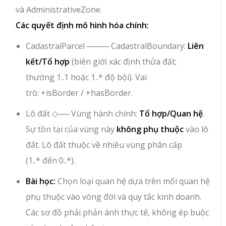
và
AdministrativeZone
.
Các quyết định mô hình hóa chính:
CadastralParcel
────
CadastralBoundary
:
Liên
kết/Tổ hợp
(biên giới xác định thửa đất;
thường
1..1
hoặc
1..*
độ bội). Vai
trò:
+isBorder
/
+hasBorder
.
Lô đất
◇──
Vùng hành chính
:
Tổ hợp/Quan hệ
.
Sự tồn tại của vùng này
không phụ thuộc
vào lô
đất. Lô đất thuộc về nhiều vùng phân cấp
(
1..*
đến
0..*
).
Bài học:
Chọn loại quan hệ dựa trên mối quan hệ
phụ thuộc vào vòng đời và quy tắc kinh doanh.
Các sơ đồ phải phản ánh thực tế, không ép buộc