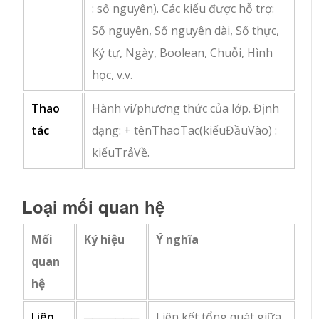
: số nguyên
). Các kiểu được hỗ trợ:
Số nguyên, Số nguyên dài, Số thực,
Ký tự, Ngày, Boolean, Chuỗi, Hình
học, v.v.
Thao
Hành vi/phương thức của lớp. Định
tác
dạng:
+ tênThaoTac(kiểuĐầuVào) :
kiểuTrảVề
.
Loại mối quan hệ
Mối
Ký hiệu
Ý nghĩa
quan
hệ
Liên
───────
Liên kết tổng quát giữa