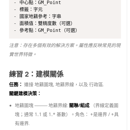
- 中心點：GM_Point

- 標籤：字元

- 國家地籍參考：字串

- 面積值：雙精度數（可選）

注意：存在多個有效的解決方案。屬性應反映常見的現
實世界特徵。
練習 2：建模關係
任務：
連接
地籍圖塊
,
地籍界線
，以及
行政區
.
關鍵建模決策：
地籍圖塊
────
地籍界線
:
關聯/組成
（界線定義圖
塊；通常
1..1
或
1..*
基數）。角色：
+是邊界
/
+具
有邊界
.