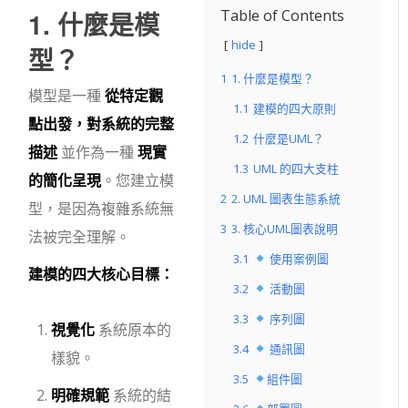
1. 什麼是模
Table of Contents
hide
型？
1
1. 什麼是模型？
模型是一種
從特定觀
1.1
建模的四大原則
點出發，對系統的完整
1.2
什麼是UML？
描述
並作為一種
現實
1.3
UML 的四大支柱
的簡化呈現
。您建立模
2
2. UML 圖表生態系統
型，是因為複雜系統無
3
3. 核心UML圖表說明
法被完全理解。
3.1
使用案例圖
建模的四大核心目標：
3.2
活動圖
3.3
序列圖
視覺化
系統原本的
3.4
通訊圖
樣貌。
3.5
組件圖
明確規範
系統的結