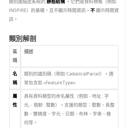
類別圖描述系統的
靜態結構
。它們是資料規格（例如
INSPIRE）的基礎，且不顯示時間資訊。
不
顯示時間資
訊。
類別解剖
區
描述
隔
名
類別的識別碼（例如
CadastralParcel
）。通
稱
常包含如
«FeatureType»
.
屬
具有資料類型的命名屬性（例如
- 地址 : 字
性
元
,
- 樹齡 : 整數
）。支援的類型：整數、長整
數、雙精度、字元、日期、布林、字串、幾
何等。