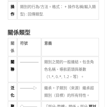
操
類別的行為/方法。格式：
+ 操作名稱(輸入類
作
型) : 回傳類型
.
關係類型
關
符號
意義
係
關
───────
類別之間的一般連結。包含角
聯
色名稱、導航箭頭與基數
（
1..*
,
0..*
,
1..2
，等）。
泛
─────▷
繼承。子類別（來源）繼承超
化
類別（目標）的所有特性。
聚
◇─────
「部分-整體」關係。部分
可以