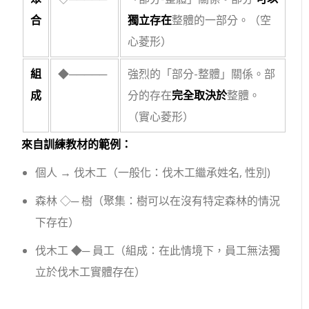
合
獨立存在
整體的一部分。（空
心菱形）
組
◆─────
強烈的「部分-整體」關係。部
成
分的存在
完全取決於
整體。
（實心菱形）
來自訓練教材的範例：
個人
→
伐木工
（一般化：伐木工繼承
姓名
,
性別
)
森林
◇─
樹
（聚集：樹可以在沒有特定森林的情況
下存在）
伐木工
◆─
員工
（組成：在此情境下，員工無法獨
立於伐木工實體存在）