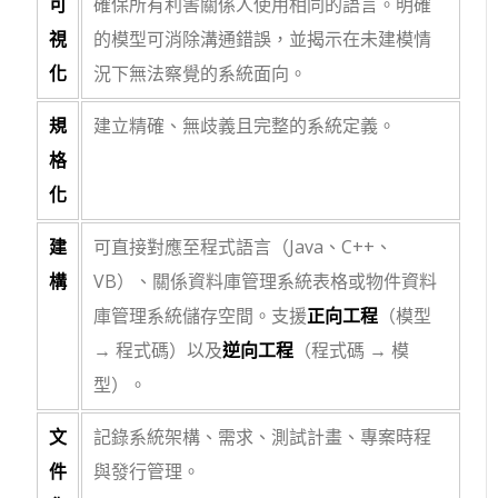
可
確保所有利害關係人使用相同的語言。明確
視
的模型可消除溝通錯誤，並揭示在未建模情
化
況下無法察覺的系統面向。
規
建立精確、無歧義且完整的系統定義。
格
化
建
可直接對應至程式語言（Java、C++、
構
VB）、關係資料庫管理系統表格或物件資料
庫管理系統儲存空間。支援
正向工程
（模型
→ 程式碼）以及
逆向工程
（程式碼 → 模
型）。
文
記錄系統架構、需求、測試計畫、專案時程
件
與發行管理。