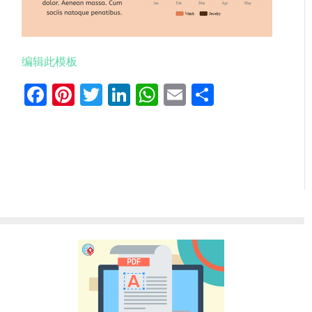
编辑此模板
Facebook
Pinterest
Twitter
LinkedIn
WhatsApp
Email
分
享