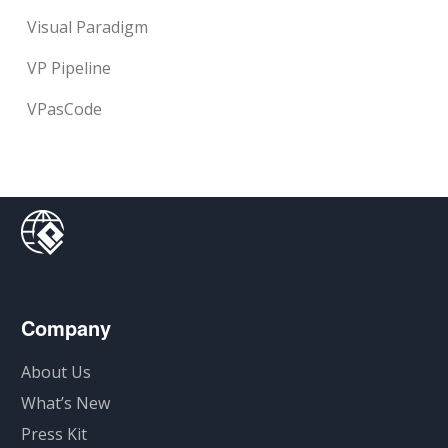
Visual Paradigm
VP Pipeline
VPasCode
Company
About Us
What’s New
Press Kit