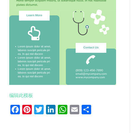
编辑此模板
Facebook
Pinterest
Twitter
LinkedIn
WhatsApp
Email
分
享