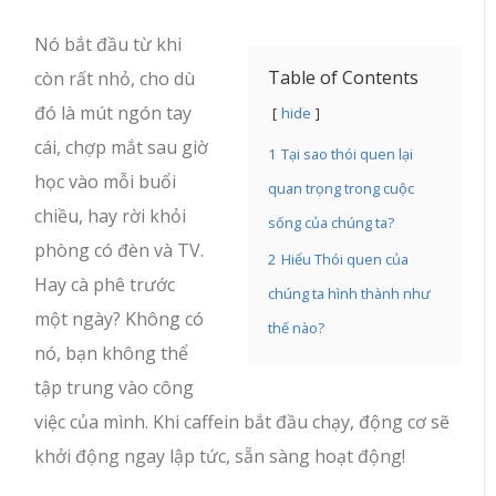
Nó bắt đầu từ khi
Table of Contents
còn rất nhỏ, cho dù
đó là mút ngón tay
hide
cái, chợp mắt sau giờ
1
Tại sao thói quen lại
học vào mỗi buổi
quan trọng trong cuộc
chiều, hay rời khỏi
sống của chúng ta?
phòng có đèn và TV.
2
Hiểu Thói quen của
Hay cà phê trước
chúng ta hình thành như
một ngày? Không có
thế nào?
nó, bạn không thể
tập trung vào công
việc của mình. Khi caffein bắt đầu chạy, động cơ sẽ
khởi động ngay lập tức, sẵn sàng hoạt động!