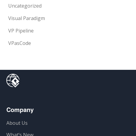
Uncategorized
Visual Paradigm
VP Pipeline
VPasCode
Company
About Us
What’s New