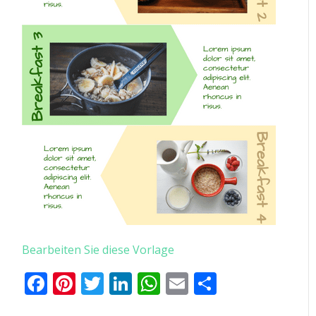
Bearbeiten Sie diese Vorlage
Facebook
Pinterest
Twitter
LinkedIn
WhatsApp
Email
Teilen