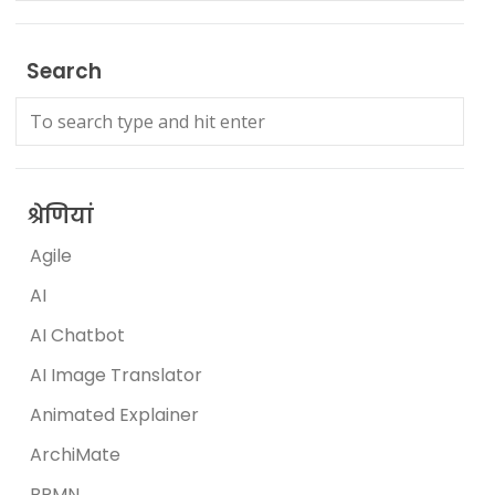
Search
श्रेणियां
Agile
AI
AI Chatbot
AI Image Translator
Animated Explainer
ArchiMate
BPMN