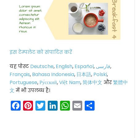
इस टेम्पलेट को संपादित करें
यह पोस्ट
Deutsche
,
English
,
Español
,
فارسی
,
Français
,
Bahasa Indonesia
,
日本語
,
Polski
,
Portuguese
,
Ру́сский
,
Việt Nam
,
简体中文
और
繁體中
文
में भी उपलब्ध है।
Facebook
Pinterest
Twitter
LinkedIn
WhatsApp
Email
Share