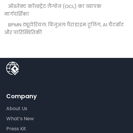
ऑब्जेक्ट कॉन्स्ट्रेंट लैंग्वेज (OCL) का व्यापक
मार्गदर्शिका
BPMN ट्यूटोरियल: विजुअल पैराडाइम टूलिंग, AI चैटबॉट
और पारिस्थितिकी
Company
About Us
What’s New
Press Kit