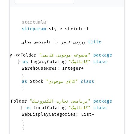
@startuml
skinparam
title
package
"مجموعه موجودی قدیمی"
Legacy <<Folder>> 
class
"کاتالوگ"
 LegacyCatalog 
as
{
:
    +warehouseRows
}
class
"کالای موجودی"
 Stock

as
}
package
"برنامه‌ی تجارت الکترونیک"
pp <<Folder>> 
class
"کاتالوگ"
 LocalCatalog 
as
{
:
    +webDisplayCategories
}
}