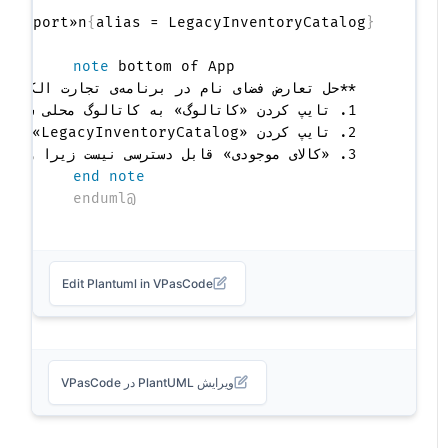
:
 «import»n
{
alias = LegacyInventoryCatalog
}
note
  **حل تعارض فضای نام در برنامه‌ی تجارت الکترونیک
  3. «کالای موجودی» قابل دسترسی نیست زیرا وارد شده نشده است.

end note
@enduml
Edit Plantuml in VPasCode
ویرایش PlantUML در VPasCode