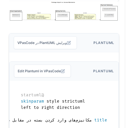
PLANTUML
ویرایش PlantUML در VPasCode
Edit Plantuml in VPasCode
PLANTUML
@startuml
skinparam
title