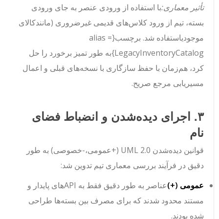
تأثیر معماری:
با استفاده از ورودی عنصر به جای ورودی
بسته، تیم از ورود کلاس‌های قدیمی غیرضروری (مانند
کالای
موجودی
استفاده شد. برچسب
{alias =
LegacyInventoryCatalog}
به طور تمیز برخورد را حل
کرد، هم‌زمان با حفظ سازگاری با نسخه‌های قبلی و اعمال
مسیریابی مرجع صریح.
۳. اجرای دیده‌شدن و انضباط فضای
نام
قوانین دیده‌شدن UML 2.0 (
+
عمومی،
-
خصوصی) به طور
دقیق در فرآیند بررسی معماری تیم تدوین شد:
عمومی (
+
)
عناصر به طور دقیق فقط به APIهای پایدار و
مستند محدود شدند که برای مصرف بین بسته‌ها طراحی
شده بودند.