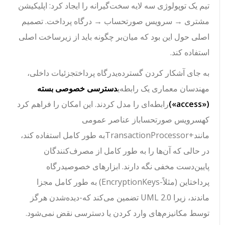
تیم یک توپولوژی سه لایه سخت‌گیرانه را ایجاد کرد:
اپلیکیشن
مشتری
→
سرویس صورتحساب
→
درگاه پرداخت
. تصمیم
اصلی حول این بود که میان‌بر چگونه باید از زیرساخت اصلی
استفاده کند.
به جای آشکار کردن گسترده‌ی
درگاه پرداخت
جزئیات داخلی،
مهندسان معماری یک رابطه‌ی
دسترسی خصوصی بسته
(
«access»
)
رابطه‌ای را مدل کردند. این امکان را فراهم کرد
که
سرویس صورتحساب
از عناصر عمومی
مانند
+TransactionProcessor
به طور کامل استفاده کند،
در حالی که آن‌ها را به طور کامل از مصرف‌کنندگان
پایین‌دست مخفی نگه دارند. ابزارهای خصوصی
درگاه
پرداخت
این (مثلاً
-EncryptionKeys
) به طور کامل مجزا
ماندند، زیرا UML 2.0 تضمین می‌کند که
-
دیده‌شدن هرگز
توسط مکانیزم‌های وارد کردن یا دسترسی نقض نمی‌شود.