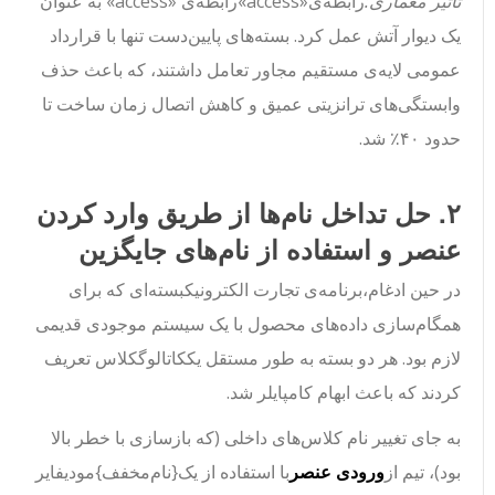
تأثیر معماری:
رابطه‌ی
«access»
رابطه‌ی «access» به عنوان
یک دیوار آتش عمل کرد. بسته‌های پایین‌دست تنها با قرارداد
عمومی لایه‌ی مستقیم مجاور تعامل داشتند، که باعث حذف
وابستگی‌های ترانزیتی عمیق و کاهش اتصال زمان ساخت تا
حدود ۴۰٪ شد.
۲. حل تداخل نام‌ها از طریق وارد کردن
عنصر و استفاده از نام‌های جایگزین
در حین ادغام،
برنامه‌ی تجارت الکترونیک
بسته‌ای که برای
همگام‌سازی داده‌های محصول با یک سیستم موجودی قدیمی
لازم بود. هر دو بسته به طور مستقل یک
کاتالوگ
کلاس تعریف
کردند که باعث ابهام کامپایلر شد.
به جای تغییر نام کلاس‌های داخلی (که بازسازی با خطر بالا
بود)، تیم از
ورودی عنصر
با استفاده از یک
{نام‌مخفف}
مودیفایر