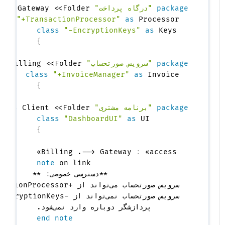
package
"درگاه پرداخت"
 Gateway <<Folder>> 
as
lass
"+TransactionProcessor"
as
class
"-EncryptionKeys"
as
 Keys

}
package
"سرویس صورتحساب"
 Billing <<Folder>> 
as
class
"+InvoiceManager"
as
 Invoice

}
package
"برنامه مشتری"
 Client <<Folder>> 
as
{
class
"DashboardUI"
as
 UI

}
Billing .--> Gateway 
:
 «access»

note
  **دسترسی خصوصی
:
  پردازشگر دوباره وارد نمی‌شود.

end note