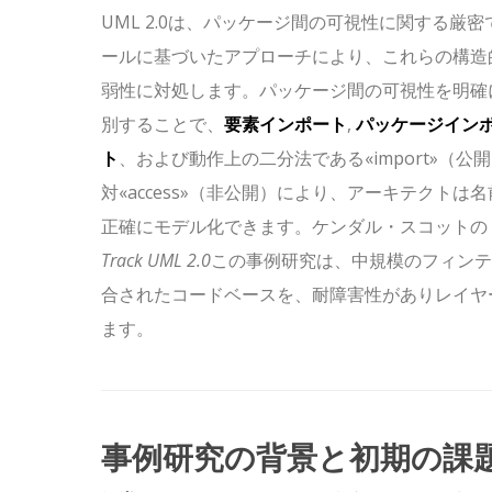
UML 2.0は、パッケージ間の可視性に関する厳密
ールに基づいたアプローチにより、これらの構造
弱性に対処します。パッケージ間の可視性を明確
別することで、
要素インポート
,
パッケージイン
ト
、および動作上の二分法である
«import»
（公開
対
«access»
（非公開）により、アーキテクトは名
正確にモデル化できます。ケンダル・スコットの『Fas
Track UML 2.0
この事例研究は、中規模のフィンテッ
合されたコードベースを、耐障害性がありレイヤ
ます。
事例研究の背景と初期の課