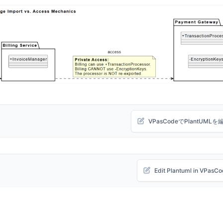
VPasCodeでPlantUMLを
Edit Plantuml in VPasC