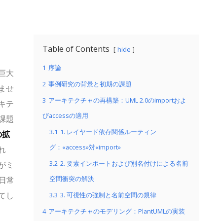
Table of Contents
hide
1
序論
巨大
2
事例研究の背景と初期の課題
ませ
3
アーキテクチャの再構築：UML 2.0のimportおよ
キテ
びaccessの適用
課題
3.1
1. レイヤード依存関係ルーティン
の拡
グ：«access»対«import»
れ
3.2
2. 要素インポートおよび別名付けによる名前
がミ
空間衝突の解決
日常
てし
3.3
3. 可視性の強制と名前空間の規律
4
アーキテクチャのモデリング：PlantUMLの実装