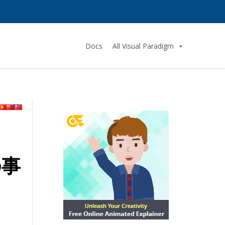
Docs
All Visual Paradigm
の事