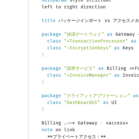
skinparam
 style strictuml

left to right direction

title
 パッケージインポート vs アクセスメカ
package
"決済ゲートウェイ"
as
 Gateway 
class
"+TransactionProcessor"
as
class
"-EncryptionKeys"
as
}
package
"請求サービス"
as
 Billing <<F
class
"+InvoiceManager"
as
}
package
"クライアントアプリケーション"
as
class
"DashboardUI"
as
}
Billing .--> Gateway 
:
note
 on link

  **プライベートアクセス：**
