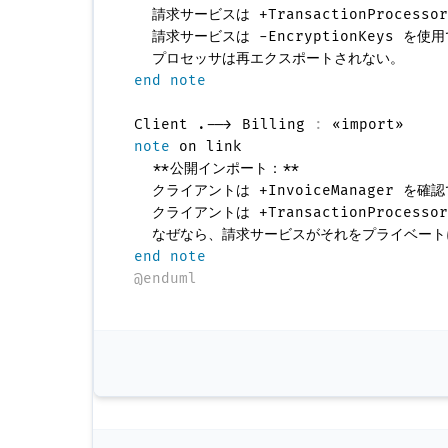
  請求サービスは +TransactionProcess
  請求サービスは -EncryptionKeys を使
end note
Client .--> Billing 
:
note
 on link

  **公開インポート：**

  クライアントは +InvoiceManager を確認
  クライアントは +TransactionProcess
end note
@enduml