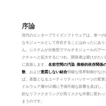
序論
現代のエンタープライズソフトウェアは、単一の
なモジュールとして存在することはめったにあり
ん。システムが分散型でマルチモジュールのアー
クチャへと拡大するにつれ、開発者は避けがたい
に直面します。
名前空間の汚染
,
推移的依存関係
散
、および
意図しない結合
明確な境界制御がなけ
ば、基盤となるユーティリティパッケージの変更
ドルウェア層やUI層に予測不能な影響を及ぼし、
的なリファクタリングが高リスクな作業に変わっ
まうのです。