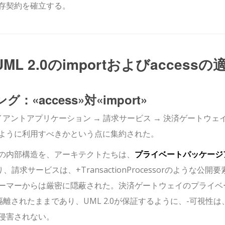
存契約を確立する。
2.0のimportおよびaccessの
ング：
«access»
対
«import»
イアントアプリケーション
→
請求サービス
→
決済ゲートウェ
ように利用すべきかという点に集約された。
の内部構造を、アーキテクトたちは、
プライベートパッケージ
り、
請求サービス
は、
+TransactionProcessor
のような公開要
ーマーからは厳密に隠蔽された。
決済ゲートウェイ
のプライベ
離されたままであり、UML 2.0が保証するように、
-
可視性は
侵害されない。