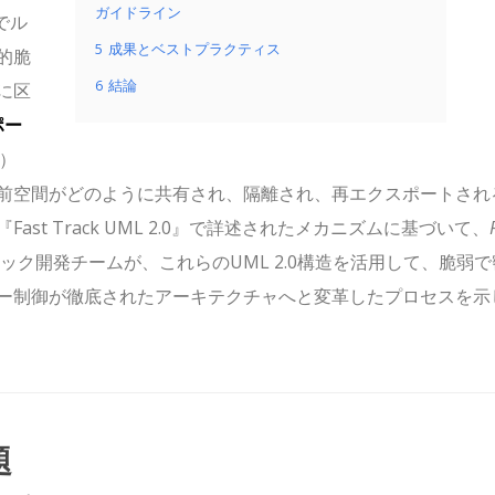
ガイドライン
でル
5
成果とベストプラクティス
的脆
6
結論
に区
ポー
）
前空間がどのように共有され、隔離され、再エクスポートされ
t Track UML 2.0』で詳述されたメカニズムに基づいて、
ク開発チームが、これらのUML 2.0構造を活用して、脆弱で
ー制御が徹底されたアーキテクチャへと変革したプロセスを示
題