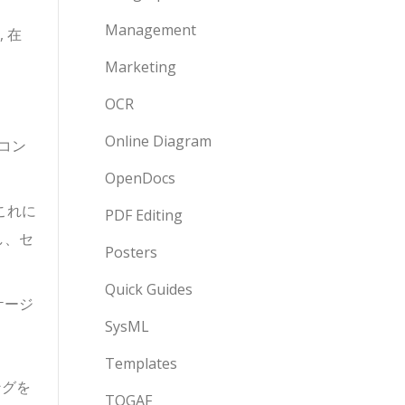
Management
,
在
Marketing
OCR
Online Diagram
コン
OpenDocs
これに
PDF Editing
し、セ
Posters
Quick Guides
ケージ
SysML
Templates
ングを
TOGAF