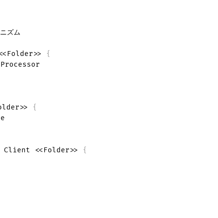
ニズム

<<Folder>> 
{
 Processor

older>> 
{
 Client <<Folder>> 
{