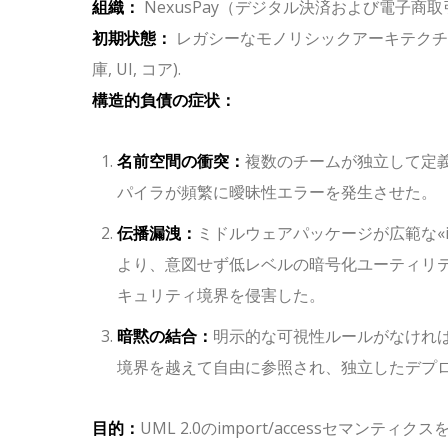
組織：
NexusPay（デジタル決済および電子商
初期状態：
レガシーなモノリシックアーキテクチ
庫
,
UI
,
コア
).
構造的負債の症状：
名前空間の衝突：
複数のチームが独立して定
パイラが頻繁に曖昧性エラーを発生させた。
伝播漏洩：
ミドルウェアパッケージが広範な
«
より、意図せず低レベルの暗号化ユーティリ
キュリティ境界を侵害した。
暗黙の結合：
明示的な可視性ルールがなけれ
境界を越えて自由に参照され、独立したデプ
目的：
UML 2.0のimport/accessセマ