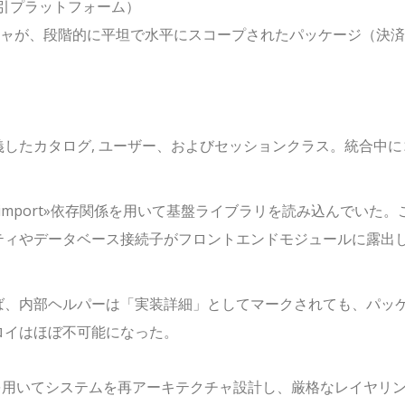
取引プラットフォーム）
ャが、段階的に平坦で水平にスコープされたパッケージ（
決済
義した
カタログ
,
ユーザー
、および
セッション
クラス。統合中に
import»
依存関係を用いて基盤ライブラリを読み込んでいた。
ティやデータベース接続子がフロントエンドモジュールに露出
ば、内部ヘルパーは「実装詳細」としてマークされても、パッ
ロイはほぼ不可能になった。
ンティクスを用いてシステムを再アーキテクチャ設計し、厳格なレイヤリ