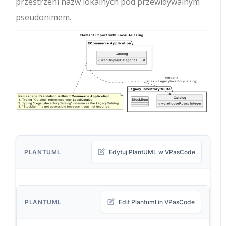
przestrzeni nazw lokalnych pod przewidywalnym
pseudonimem.
PLANTUML
Edytuj PlantUML w VPasCode
PLANTUML
Edit Plantuml in VPasCode