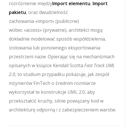
rozróżnienie między
Import elementu
,
Import
pakietu
, oraz dwudzielność
zachowania
«import»
(publiczne)
wobec
«access»
(prywatne), architekci mogą
dokładnie modelować sposób współdzielenia,
izolowania lub ponownego eksportowania
przestrzeni nazw. Opierając się na mechanizmach
opisanych w książce Kendall Scotta
Fast Track UML
2.0
, to studium przypadku pokazuje, jak zespół
inżynierów FinTech o średnim rozmiarze
wykorzystał te konstrukcje UML 2.0, aby
przekształcić kruchy, silnie powiązany kod w
architekturę odporną i z zabezpieczeniem warstw.