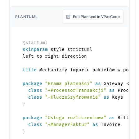
PLANTUML
Edit Plantuml in VPasCode
@startuml
skinparam
 style strictuml

left to right direction

title
 Mechanizmy importu pakietów w porówn
package
"Brama płatności"
as
 Gateway <<Fo
class
"+ProcessorTransakcji"
as
 Processo
class
"-KluczeSzyfrowania"
as
}
package
"Usługa rozliczeniowa"
as
 Billing
class
"+ManagerFaktur"
as
}