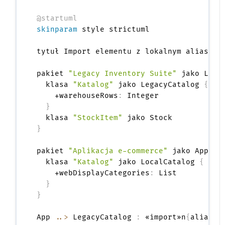
@startuml
skinparam
 style strictuml

tytuł Import elementu z lokalnym aliasem

pakiet 
"Legacy Inventory Suite"
 jako Lega
  klasa 
"Katalog"
 jako LegacyCatalog 
{
    +warehouseRows
:
 Integer

}
  klasa 
"StockItem"
}
pakiet 
"Aplikacja e-commerce"
 jako App <<
  klasa 
"Katalog"
 jako LocalCatalog 
{
    +webDisplayCategories
:
 List

}
}
App 
..>
 LegacyCatalog 
:
 «import»n
{
alias =