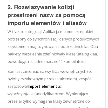
2. Rozwiązywanie kolizji
przestrzeni nazw za pomocą
importu elementów i aliasów
W trakcie integracji
Aplikacja e-commerce
pakiet
potrzebny do synchronizacji danych produktowych
z systemem magazynowym z poprzednich lat. Oba
pakiety niezależnie zdefiniowały klasę
Katalog
klaa,
powodując niejednoznaczność kompilatora.
Zamiast zmieniać nazwy klas wewnętrznych (co
byłoby ryzykownym przekształceniem), zespół
zastosował
Import elementu
z
wyraźnym
{alias}
modyfikatorem. Wybierająco
przesłał tylko wymagane klasy zewnętrzne do