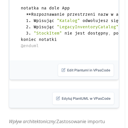
notatka na dole App

  **Rozpoznawanie przestrzeni nazw w apli
  1. Wpisując 
"Katalog"
 odwołujesz się do 
  2. Wpisując 
"LegacyInventoryCatalog"
 od
  3. 
"StockItem"
 nie jest dostępny
,
 ponie
@enduml
Edit Plantuml in VPasCode
Edytuj PlantUML w VPasCode
Wpływ architektoniczny:
Zastosowanie importu