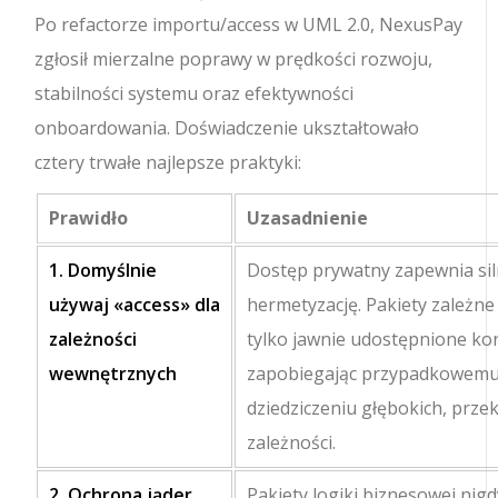
Po refactorze importu/access w UML 2.0, NexusPay
zgłosił mierzalne poprawy w prędkości rozwoju,
stabilności systemu oraz efektywności
onboardowania. Doświadczenie ukształtowało
cztery trwałe najlepsze praktyki:
Prawidło
Uzasadnienie
1. Domyślnie
Dostęp prywatny zapewnia si
używaj
«access»
dla
hermetyzację. Pakiety zależne
zależności
tylko jawnie udostępnione kon
wewnętrznych
zapobiegając przypadkowem
dziedziczeniu głębokich, prze
zależności.
2. Ochrona jąder
Pakiety logiki biznesowej nigd