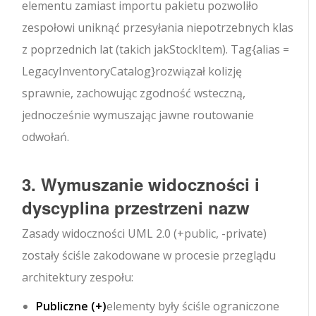
elementu zamiast importu pakietu pozwoliło
zespołowi uniknąć przesyłania niepotrzebnych klas
z poprzednich lat (takich jak
StockItem
). Tag
{alias =
LegacyInventoryCatalog}
rozwiązał kolizję
sprawnie, zachowując zgodność wsteczną,
jednocześnie wymuszając jawne routowanie
odwołań.
3. Wymuszanie widoczności i
dyscyplina przestrzeni nazw
Zasady widoczności UML 2.0 (
+
public,
-
private)
zostały ściśle zakodowane w procesie przeglądu
architektury zespołu:
Publiczne (
+
)
elementy były ściśle ograniczone