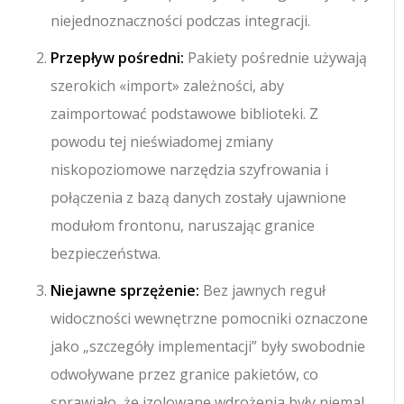
niejednoznaczności podczas integracji.
Przepływ pośredni:
Pakiety pośrednie używają
szerokich
«import»
zależności, aby
zaimportować podstawowe biblioteki. Z
powodu tej nieświadomej zmiany
niskopoziomowe narzędzia szyfrowania i
połączenia z bazą danych zostały ujawnione
modułom frontonu, naruszając granice
bezpieczeństwa.
Niejawne sprzężenie:
Bez jawnych reguł
widoczności wewnętrzne pomocniki oznaczone
jako „szczegóły implementacji” były swobodnie
odwoływane przez granice pakietów, co
sprawiało, że izolowane wdrożenia były niemal