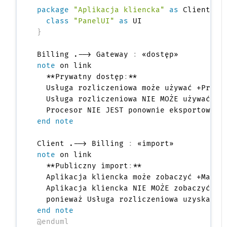
package
"Aplikacja kliencka"
as
 Client <<
class
"PanelUI"
as
}
Billing .--> Gateway 
:
note
 on link

  **Prywatny dostęp
:
**

  Usługa rozliczeniowa może używać +Proces
  Usługa rozliczeniowa NIE MOŻE używać -Kl
end note
Client .--> Billing 
:
note
 on link

  **Publiczny import
:
**

  Aplikacja kliencka może zobaczyć +Manage
  Aplikacja kliencka NIE MOŻE zobaczyć +P
end note
@enduml