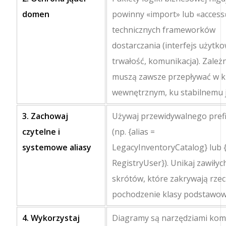
domen
powinny
«import»
lub
«access
technicznych frameworków
dostarczania (interfejs użytk
trwałość, komunikacja). Zależ
muszą zawsze przepływać w k
wewnętrznym, ku stabilnemu j
3. Zachowaj
Używaj przewidywalnego pref
czytelne i
(np.
{alias =
systemowe aliasy
LegacyInventoryCatalog}
lub
RegistryUser}
). Unikaj zawiłyc
skrótów, które zakrywają rzec
pochodzenie klasy podstawow
4. Wykorzystaj
Diagramy są narzędziami komu