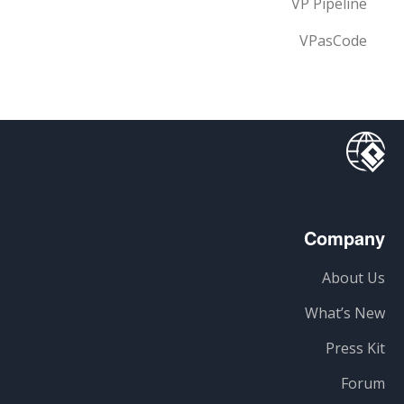
VP Pipeline
VPasCode
Company
About Us
What’s New
Press Kit
Forum