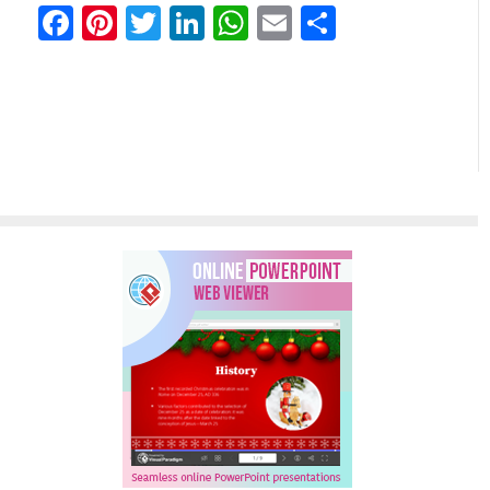
Facebook
Pinterest
Twitter
LinkedIn
WhatsApp
Email
Отправи