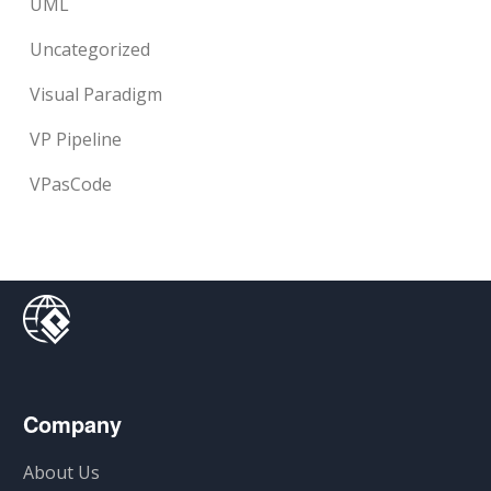
UML
Uncategorized
Visual Paradigm
VP Pipeline
VPasCode
Company
About Us