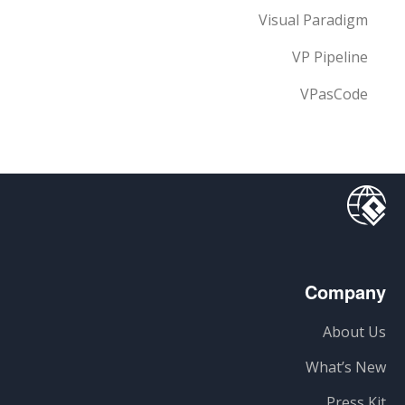
Visual Paradigm
VP Pipeline
VPasCode
Company
About Us
What’s New
Press Kit