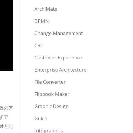
ArchiMate
BPMN
Change Management
CRC
Customer Experience
Enterprise Architecture
File Converter
Flipbook Maker
Graphic Design
数のア
ずアー
Guide
対方向
Infographics