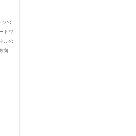
ージの
ートワ
ネルの
方向