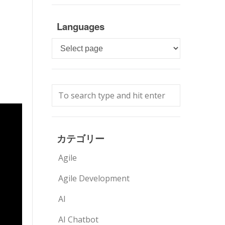
Languages
Languages
カテゴリー
Agile
Agile Development
AI
AI Chatbot