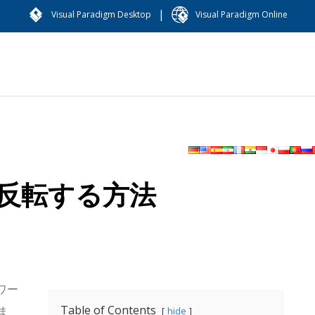
|
Visual Paradigm Desktop
Visual Paradigm Online
反転する方法
トワー
Table of Contents
ま
hide