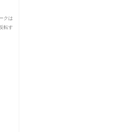
ークは
反転す