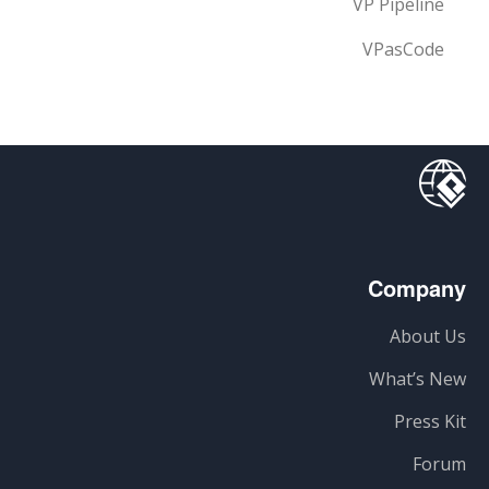
VP Pipeline
VPasCode
Company
About Us
What’s New
Press Kit
Forum