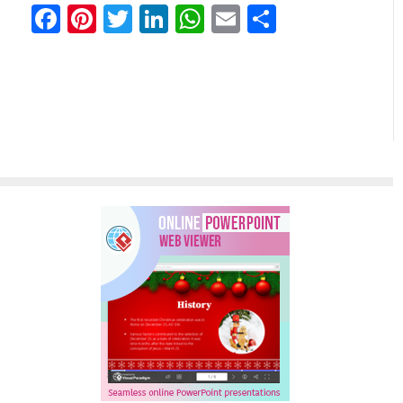
Facebook
Pinterest
Twitter
LinkedIn
WhatsApp
Email
Share