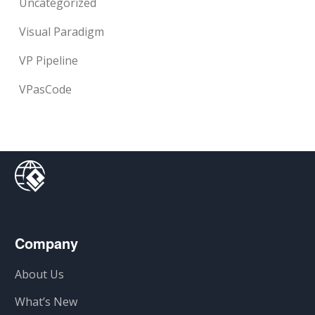
Uncategorized
Visual Paradigm
VP Pipeline
VPasCode
Company
About Us
What’s New