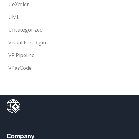
UeXceler
UML
Uncategorized
Visual Paradigm
VP Pipeline
VPasCode
Company